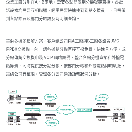
企業工廠分別在A、B兩地，需要各點間做到分機號碼直播，各電
話設備均需要互相聯通，經常需要快速找到到點支援員工，且需做
到各點節費及部門分帳語及時明細查詢。
華勉多機多點解方案，客戶總公司與A工廠與B工廠各設置JMC
IPPBX交換機一台 ，讓各據點分機直接互撥免費，快速且方便。或
分點傳統交換機申裝 VOIP 網路設備，整合各點分機直撥和外撥電
話節費。同時提供按分點分帳、按部門分帳和外撥電話即時明細，
讓總公司有權限，管理各分公司通話話務狀況分析。