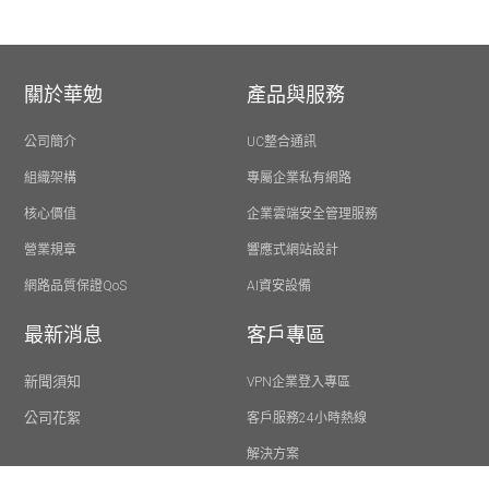
關於華勉
產品與服務
公司簡介
UC整合通訊
組織架構
專屬企業私有網路
核心價值
企業雲端安全管理服務
營業規章
響應式網站設計
網路品質保證QoS
AI資安設備
最新消息
客戶專區
新聞須知
VPN企業登入專區
公司花絮
客戶服務24小時熱線
解決方案