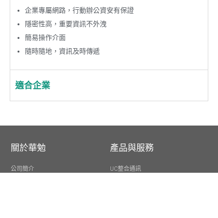
企業專屬網路，行動辦公資安有保證
隱密性高，重要資訊不外洩
簡易操作介面
隨時隨地，資訊及時傳遞
適合企業
關於華勉
產品與服務
公司簡介
UC整合通訊
組織架構
專屬企業私有網路
核心價值
企業雲端安全管理服務
營業規章
響應式網站設計