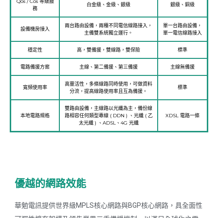
Qos / Cos 等級服
白金級、金級、銀級
銀級、銅級
務
兩台路由設備，兩種不同電信線路接入，
單一台路由設備，
設備機房接入
主備雙系統獨立運行。
單一電信線路接入
穩定性
高，雙備援，雙線路，雙保險
標準
電路備援方案
主線、第二備援、第三備援
主線無備援
高靈活性，多條線路同時使用，可做資料
寬頻使用率
標準
分流，提高線路使用率且互為備援。
雙路由設備，主線路以光纖為主，備份線
本地電路規格
路相容任何類型專線 ( DDN ) 、光纖 ( 乙
XDSL 電路一條
太光纖 ) 、ADSL、4G 光纖
優越的網路效能
華勉電訊提供世界級MPLS核心網路與BGP核心網路，具全面性