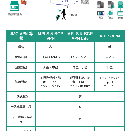
JMC VPN 等
MPLS & BGP
MPLS & BGP
ADLS VPN
級
VPN
VPN Lite
價格
高
中
低
網路技術
BGP + MPLS
BGP + MPLS
MPLS
企業類型
大型、中型
中型、小型
小型
即時性視訊、語
即時性視訊、語
Email、wed、
適用對象
音、 ERP、
音、 ERP、
Http、File
CRM、IP PBX
CRM、IP PBX
Transfer
一站式收款
有
一站式專屬工程
有
一站式專屬安裝流
有
程