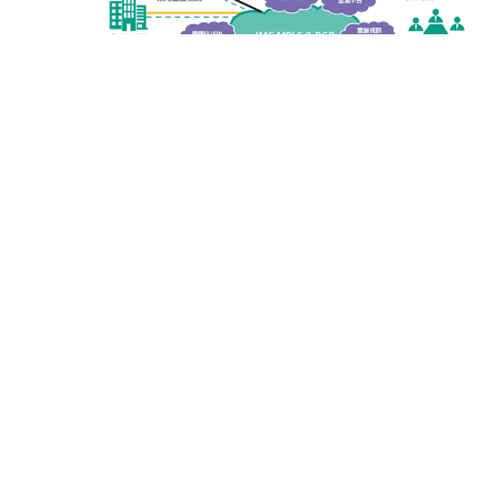
辦公通訊4.0
國內、大中華、東南亞建置MPLS & BGP VPN
中華、東南亞建置MPLS & BGP VPN
一站式網路規劃方案
單一窗口專業解決企業內網與外網問題
提供全年無休 7X24 小時線上客戶障礙服務