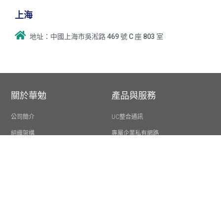
上海
地址：中國上海市吳淞路 469 號 C 座 803 室
關於華勉
產品與服務
公司簡介
UC整合通訊
組織架構
專屬企業私有網路
核心價值
企業雲端安全管理服務
營業規章
響應式網站設計
網路品質保證QoS
AI資安設備
最新消息
客戶專區